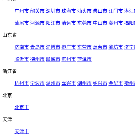
广州市
韶关市
深圳市
珠海市
汕头市
佛山市
江门市
湛江
汕尾市
河源市
阳江市
清远市
东莞市
中山市
潮州市
揭阳
山东省
济南市
青岛市
淄博市
枣庄市
东营市
烟台市
潍坊市
济宁
临沂市
德州市
聊城市
滨州市
菏泽市
浙江省
杭州市
宁波市
温州市
嘉兴市
湖州市
绍兴市
金华市
衢州
北京
北京市
天津
天津市