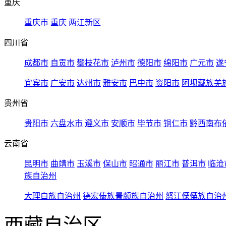
重庆
重庆市
重庆
两江新区
四川省
成都市
自贡市
攀枝花市
泸州市
德阳市
绵阳市
广元市
遂
宜宾市
广安市
达州市
雅安市
巴中市
资阳市
阿坝藏族羌
贵州省
贵阳市
六盘水市
遵义市
安顺市
毕节市
铜仁市
黔西南布
云南省
昆明市
曲靖市
玉溪市
保山市
昭通市
丽江市
普洱市
临沧
族自治州
大理白族自治州
德宏傣族景颇族自治州
怒江傈僳族自治
西藏自治区