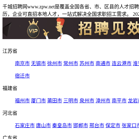
千城招聘网www.zpw.net是覆盖全国各省、市、区县的人
历，企业可直招本地人才，一站式解决全国求职招工需求。 2026
江苏省
南京市
无锡市
徐州市
常州市
苏州市
南通市
连云港市
淮
宿迁市
福建省
福州市
厦门市
莆田市
三明市
泉州市
漳州市
南平市
龙岩
河北省
石家庄市
唐山市
秦皇岛市
邯郸市
邢台市
保定市
张家口
广东省