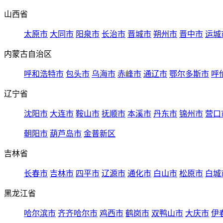
山西省
太原市
大同市
阳泉市
长治市
晋城市
朔州市
晋中市
运城
内蒙古自治区
呼和浩特市
包头市
乌海市
赤峰市
通辽市
鄂尔多斯市
呼
辽宁省
沈阳市
大连市
鞍山市
抚顺市
本溪市
丹东市
锦州市
营口
朝阳市
葫芦岛市
金普新区
吉林省
长春市
吉林市
四平市
辽源市
通化市
白山市
松原市
白城
黑龙江省
哈尔滨市
齐齐哈尔市
鸡西市
鹤岗市
双鸭山市
大庆市
伊