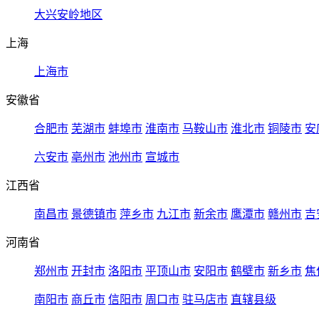
大兴安岭地区
上海
上海市
安徽省
合肥市
芜湖市
蚌埠市
淮南市
马鞍山市
淮北市
铜陵市
安
六安市
亳州市
池州市
宣城市
江西省
南昌市
景德镇市
萍乡市
九江市
新余市
鹰潭市
赣州市
吉
河南省
郑州市
开封市
洛阳市
平顶山市
安阳市
鹤壁市
新乡市
焦
南阳市
商丘市
信阳市
周口市
驻马店市
直辖县级