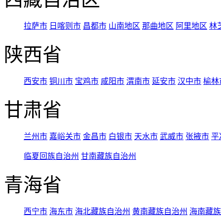
拉萨市
日喀则市
昌都市
山南地区
那曲地区
阿里地区
林
陕西省
西安市
铜川市
宝鸡市
咸阳市
渭南市
延安市
汉中市
榆林
甘肃省
兰州市
嘉峪关市
金昌市
白银市
天水市
武威市
张掖市
平
临夏回族自治州
甘南藏族自治州
青海省
西宁市
海东市
海北藏族自治州
黄南藏族自治州
海南藏族