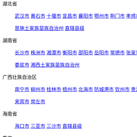
湖北省
武汉市
黄石市
十堰市
宜昌市
襄阳市
鄂州市
荆门市
孝感
恩施土家族苗族自治州
直辖县级
湖南省
长沙市
株洲市
湘潭市
衡阳市
邵阳市
岳阳市
常德市
张家
娄底市
湘西土家族苗族自治州
广西壮族自治区
南宁市
柳州市
桂林市
梧州市
北海市
防城港市
钦州市
贵
来宾市
崇左市
海南省
海口市
三亚市
三沙市
直辖县级