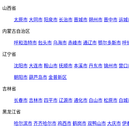
山西省
太原市
大同市
阳泉市
长治市
晋城市
朔州市
晋中市
运城
内蒙古自治区
呼和浩特市
包头市
乌海市
赤峰市
通辽市
鄂尔多斯市
呼
辽宁省
沈阳市
大连市
鞍山市
抚顺市
本溪市
丹东市
锦州市
营口
朝阳市
葫芦岛市
金普新区
吉林省
长春市
吉林市
四平市
辽源市
通化市
白山市
松原市
白城
黑龙江省
哈尔滨市
齐齐哈尔市
鸡西市
鹤岗市
双鸭山市
大庆市
伊