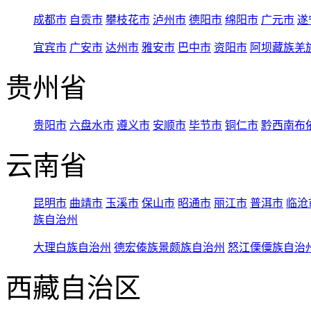
成都市
自贡市
攀枝花市
泸州市
德阳市
绵阳市
广元市
遂
宜宾市
广安市
达州市
雅安市
巴中市
资阳市
阿坝藏族羌
贵州省
贵阳市
六盘水市
遵义市
安顺市
毕节市
铜仁市
黔西南布
云南省
昆明市
曲靖市
玉溪市
保山市
昭通市
丽江市
普洱市
临沧
族自治州
大理白族自治州
德宏傣族景颇族自治州
怒江傈僳族自治
西藏自治区