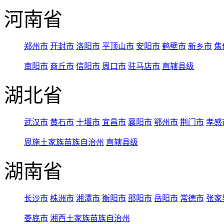
河南省
郑州市
开封市
洛阳市
平顶山市
安阳市
鹤壁市
新乡市
焦
南阳市
商丘市
信阳市
周口市
驻马店市
直辖县级
湖北省
武汉市
黄石市
十堰市
宜昌市
襄阳市
鄂州市
荆门市
孝感
恩施土家族苗族自治州
直辖县级
湖南省
长沙市
株洲市
湘潭市
衡阳市
邵阳市
岳阳市
常德市
张家
娄底市
湘西土家族苗族自治州