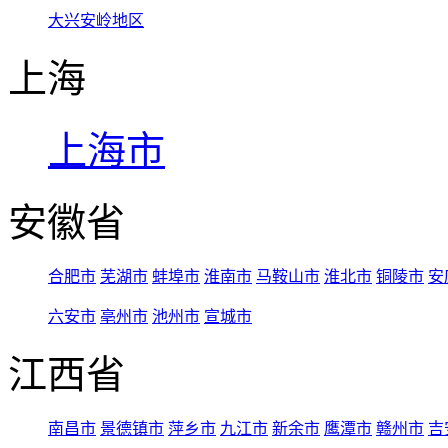
大兴安岭地区
上海
上海市
安徽省
合肥市
芜湖市
蚌埠市
淮南市
马鞍山市
淮北市
铜陵市
安
六安市
亳州市
池州市
宣城市
江西省
南昌市
景德镇市
萍乡市
九江市
新余市
鹰潭市
赣州市
吉