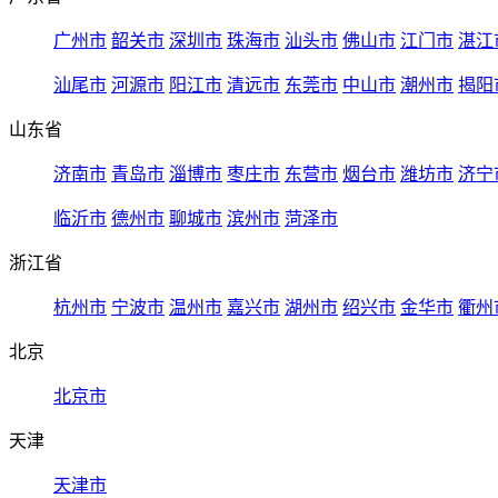
广州市
韶关市
深圳市
珠海市
汕头市
佛山市
江门市
湛江
汕尾市
河源市
阳江市
清远市
东莞市
中山市
潮州市
揭阳
山东省
济南市
青岛市
淄博市
枣庄市
东营市
烟台市
潍坊市
济宁
临沂市
德州市
聊城市
滨州市
菏泽市
浙江省
杭州市
宁波市
温州市
嘉兴市
湖州市
绍兴市
金华市
衢州
北京
北京市
天津
天津市