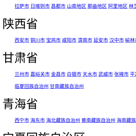
拉萨市
日喀则市
昌都市
山南地区
那曲地区
阿里地区
林
陕西省
西安市
铜川市
宝鸡市
咸阳市
渭南市
延安市
汉中市
榆林
甘肃省
兰州市
嘉峪关市
金昌市
白银市
天水市
武威市
张掖市
平
临夏回族自治州
甘南藏族自治州
青海省
西宁市
海东市
海北藏族自治州
黄南藏族自治州
海南藏族