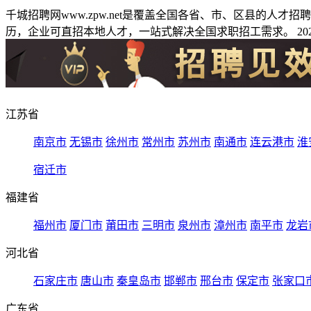
千城招聘网www.zpw.net是覆盖全国各省、市、区县的人
历，企业可直招本地人才，一站式解决全国求职招工需求。 2026
江苏省
南京市
无锡市
徐州市
常州市
苏州市
南通市
连云港市
淮
宿迁市
福建省
福州市
厦门市
莆田市
三明市
泉州市
漳州市
南平市
龙岩
河北省
石家庄市
唐山市
秦皇岛市
邯郸市
邢台市
保定市
张家口
广东省