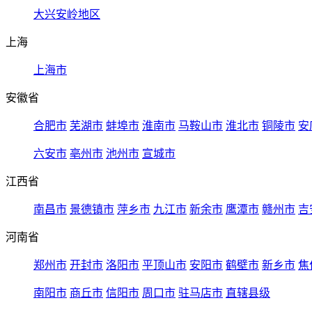
大兴安岭地区
上海
上海市
安徽省
合肥市
芜湖市
蚌埠市
淮南市
马鞍山市
淮北市
铜陵市
安
六安市
亳州市
池州市
宣城市
江西省
南昌市
景德镇市
萍乡市
九江市
新余市
鹰潭市
赣州市
吉
河南省
郑州市
开封市
洛阳市
平顶山市
安阳市
鹤壁市
新乡市
焦
南阳市
商丘市
信阳市
周口市
驻马店市
直辖县级