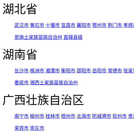
湖北省
武汉市
黄石市
十堰市
宜昌市
襄阳市
鄂州市
荆门市
孝感
恩施土家族苗族自治州
直辖县级
湖南省
长沙市
株洲市
湘潭市
衡阳市
邵阳市
岳阳市
常德市
张家
娄底市
湘西土家族苗族自治州
广西壮族自治区
南宁市
柳州市
桂林市
梧州市
北海市
防城港市
钦州市
贵
来宾市
崇左市