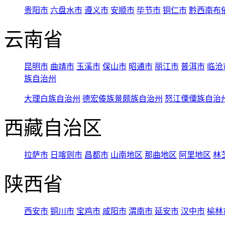
贵阳市
六盘水市
遵义市
安顺市
毕节市
铜仁市
黔西南布
云南省
昆明市
曲靖市
玉溪市
保山市
昭通市
丽江市
普洱市
临沧
族自治州
大理白族自治州
德宏傣族景颇族自治州
怒江傈僳族自治
西藏自治区
拉萨市
日喀则市
昌都市
山南地区
那曲地区
阿里地区
林
陕西省
西安市
铜川市
宝鸡市
咸阳市
渭南市
延安市
汉中市
榆林