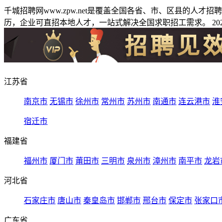
千城招聘网www.zpw.net是覆盖全国各省、市、区县的人
历，企业可直招本地人才，一站式解决全国求职招工需求。 2026
江苏省
南京市
无锡市
徐州市
常州市
苏州市
南通市
连云港市
淮
宿迁市
福建省
福州市
厦门市
莆田市
三明市
泉州市
漳州市
南平市
龙岩
河北省
石家庄市
唐山市
秦皇岛市
邯郸市
邢台市
保定市
张家口
广东省