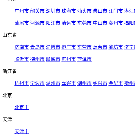
广州市
韶关市
深圳市
珠海市
汕头市
佛山市
江门市
湛江
汕尾市
河源市
阳江市
清远市
东莞市
中山市
潮州市
揭阳
山东省
济南市
青岛市
淄博市
枣庄市
东营市
烟台市
潍坊市
济宁
临沂市
德州市
聊城市
滨州市
菏泽市
浙江省
杭州市
宁波市
温州市
嘉兴市
湖州市
绍兴市
金华市
衢州
北京
北京市
天津
天津市