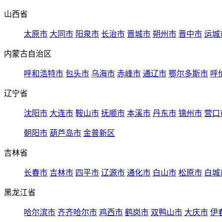
山西省
太原市
大同市
阳泉市
长治市
晋城市
朔州市
晋中市
运城
内蒙古自治区
呼和浩特市
包头市
乌海市
赤峰市
通辽市
鄂尔多斯市
呼
辽宁省
沈阳市
大连市
鞍山市
抚顺市
本溪市
丹东市
锦州市
营口
朝阳市
葫芦岛市
金普新区
吉林省
长春市
吉林市
四平市
辽源市
通化市
白山市
松原市
白城
黑龙江省
哈尔滨市
齐齐哈尔市
鸡西市
鹤岗市
双鸭山市
大庆市
伊