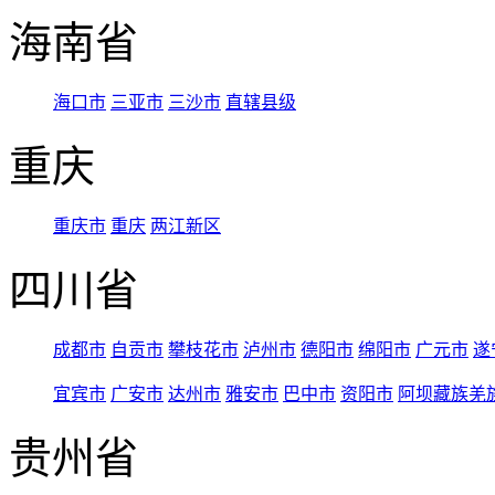
海南省
海口市
三亚市
三沙市
直辖县级
重庆
重庆市
重庆
两江新区
四川省
成都市
自贡市
攀枝花市
泸州市
德阳市
绵阳市
广元市
遂
宜宾市
广安市
达州市
雅安市
巴中市
资阳市
阿坝藏族羌
贵州省