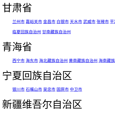
甘肃省
兰州市
嘉峪关市
金昌市
白银市
天水市
武威市
张掖市
平
临夏回族自治州
甘南藏族自治州
青海省
西宁市
海东市
海北藏族自治州
黄南藏族自治州
海南藏族
宁夏回族自治区
银川市
石嘴山市
吴忠市
固原市
中卫市
新疆维吾尔自治区