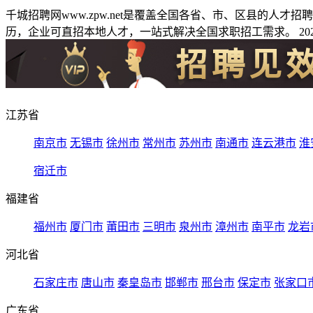
千城招聘网www.zpw.net是覆盖全国各省、市、区县的人
历，企业可直招本地人才，一站式解决全国求职招工需求。 2026
江苏省
南京市
无锡市
徐州市
常州市
苏州市
南通市
连云港市
淮
宿迁市
福建省
福州市
厦门市
莆田市
三明市
泉州市
漳州市
南平市
龙岩
河北省
石家庄市
唐山市
秦皇岛市
邯郸市
邢台市
保定市
张家口
广东省