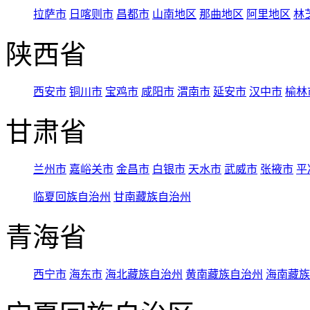
拉萨市
日喀则市
昌都市
山南地区
那曲地区
阿里地区
林
陕西省
西安市
铜川市
宝鸡市
咸阳市
渭南市
延安市
汉中市
榆林
甘肃省
兰州市
嘉峪关市
金昌市
白银市
天水市
武威市
张掖市
平
临夏回族自治州
甘南藏族自治州
青海省
西宁市
海东市
海北藏族自治州
黄南藏族自治州
海南藏族