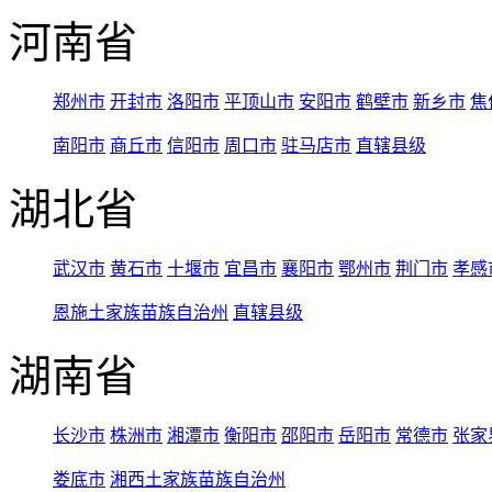
河南省
郑州市
开封市
洛阳市
平顶山市
安阳市
鹤壁市
新乡市
焦
南阳市
商丘市
信阳市
周口市
驻马店市
直辖县级
湖北省
武汉市
黄石市
十堰市
宜昌市
襄阳市
鄂州市
荆门市
孝感
恩施土家族苗族自治州
直辖县级
湖南省
长沙市
株洲市
湘潭市
衡阳市
邵阳市
岳阳市
常德市
张家
娄底市
湘西土家族苗族自治州