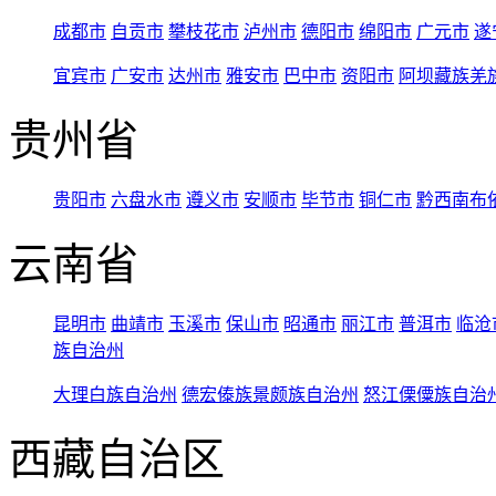
成都市
自贡市
攀枝花市
泸州市
德阳市
绵阳市
广元市
遂
宜宾市
广安市
达州市
雅安市
巴中市
资阳市
阿坝藏族羌
贵州省
贵阳市
六盘水市
遵义市
安顺市
毕节市
铜仁市
黔西南布
云南省
昆明市
曲靖市
玉溪市
保山市
昭通市
丽江市
普洱市
临沧
族自治州
大理白族自治州
德宏傣族景颇族自治州
怒江傈僳族自治
西藏自治区