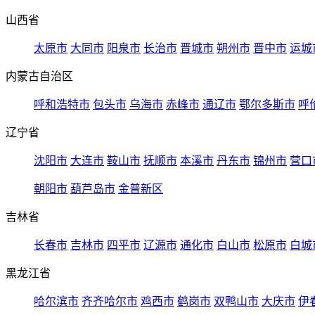
山西省
太原市
大同市
阳泉市
长治市
晋城市
朔州市
晋中市
运城
内蒙古自治区
呼和浩特市
包头市
乌海市
赤峰市
通辽市
鄂尔多斯市
呼
辽宁省
沈阳市
大连市
鞍山市
抚顺市
本溪市
丹东市
锦州市
营口
朝阳市
葫芦岛市
金普新区
吉林省
长春市
吉林市
四平市
辽源市
通化市
白山市
松原市
白城
黑龙江省
哈尔滨市
齐齐哈尔市
鸡西市
鹤岗市
双鸭山市
大庆市
伊