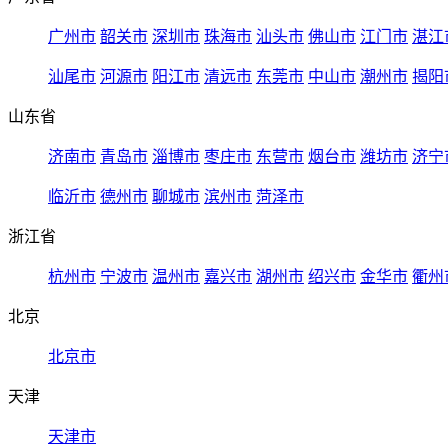
广州市
韶关市
深圳市
珠海市
汕头市
佛山市
江门市
湛江
汕尾市
河源市
阳江市
清远市
东莞市
中山市
潮州市
揭阳
山东省
济南市
青岛市
淄博市
枣庄市
东营市
烟台市
潍坊市
济宁
临沂市
德州市
聊城市
滨州市
菏泽市
浙江省
杭州市
宁波市
温州市
嘉兴市
湖州市
绍兴市
金华市
衢州
北京
北京市
天津
天津市