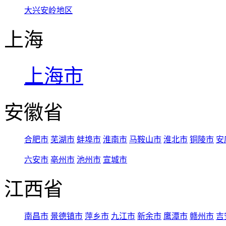
大兴安岭地区
上海
上海市
安徽省
合肥市
芜湖市
蚌埠市
淮南市
马鞍山市
淮北市
铜陵市
安
六安市
亳州市
池州市
宣城市
江西省
南昌市
景德镇市
萍乡市
九江市
新余市
鹰潭市
赣州市
吉